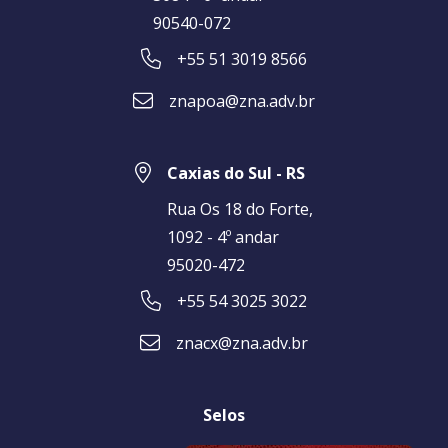
90540-072
+55 51 3019 8566
znapoa@zna.adv.br
Caxias do Sul - RS
Rua Os 18 do Forte,
1092 - 4º andar
95020-472
+55 54 3025 3022
znacx@zna.adv.br
Selos