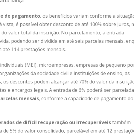
rta fiança.
ade de pagamento
, os benefícios variam conforme a situaçã
 vista, é possível obter desconto de até 100% sobre juros, 
 do valor total da inscrição. No parcelamento, a entrada
vida, podendo ser dividida em até seis parcelas mensais, en
 até 114 prestações mensais.
individuais (MEI), microempresas, empresas de pequeno por
rganizações da sociedade civil e instituições de ensino, as
, os descontos podem alcançar até 70% do valor da inscriçã
ltas e encargos legais. A entrada de 6% poderá ser parcelad
parcelas mensais
, conforme a capacidade de pagamento do
rados de difícil recuperação ou irrecuperáveis
também
a de 5% do valor consolidado, parcelável em até 12 prestaçõ