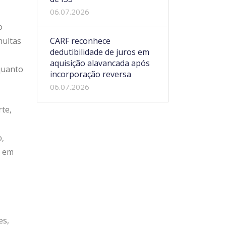
06.07.2026
o
multas
CARF reconhece
dedutibilidade de juros em
aquisição alavancada após
quanto
incorporação reversa
06.07.2026
te,
o,
a em
es,