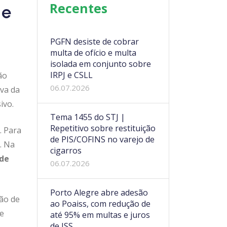
Recentes
 e
PGFN desiste de cobrar
multa de ofício e multa
isolada em conjunto sobre
IRPJ e CSLL
ão
06.07.2026
iva da
ivo.
Tema 1455 do STJ |
Repetitivo sobre restituição
. Para
de PIS/COFINS no varejo de
. Na
cigarros
 de
06.07.2026
Porto Alegre abre adesão
ão de
ao Poaiss, com redução de
de
até 95% em multas e juros
de ISS