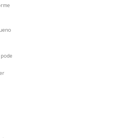
forme
queno
o pode
er