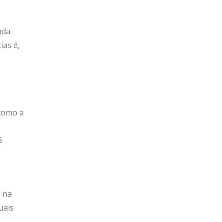
nda
ias é,
 como a
á
F na
uais