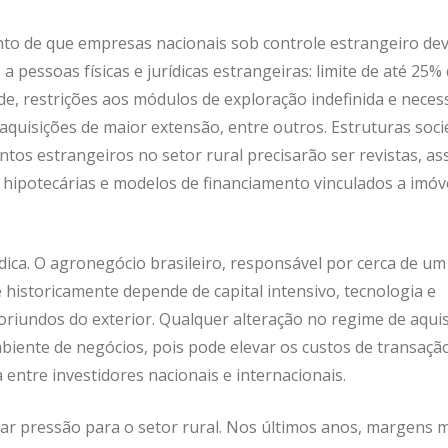
ento de que empresas nacionais sob controle estrangeiro d
pessoas físicas e jurídicas estrangeiras: limite de até 25%
ade, restrições aos módulos de exploração indefinida e neces
quisições de maior extensão, entre outros. Estruturas soci
entos estrangeiros no setor rural precisarão ser revistas, as
hipotecárias e modelos de financiamento vinculados a imóv
dica. O agronegócio brasileiro, responsável por cerca de um
historicamente depende de capital intensivo, tecnologia e
oriundos do exterior. Qualquer alteração no regime de aqui
mbiente de negócios, pois pode elevar os custos de transaçã
 entre investidores nacionais e internacionais.
r pressão para o setor rural. Nos últimos anos, margens 