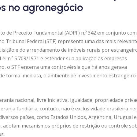
os no agronegócio
o de Preceito Fundamental (ADPF) n.º 342 em conjunto com
emo Tribunal Federal (STF) representa uma das mais relevant
uisição e do arrendamento de imóveis rurais por estrangeir
 Lei n.º 5.709/1971 e estender sua aplicação às empresas
eiro, o STF encerra uma controvérsia que há anos gerava
, de forma imediata, o ambiente de investimento estrangeiro
ia nacional, livre iniciativa, igualdade, propriedade priva
erania fundiária, contudo, não é exclusividade brasileira n
 diversos países, como Estados Unidos, Argentina, Uruguai e
 adotam mecanismos próprios de restrição ou controle sob
os.