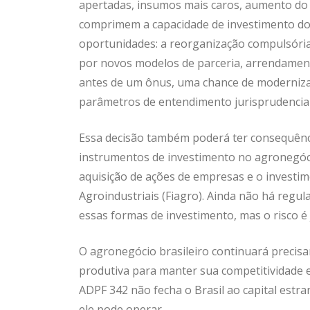
apertadas, insumos mais caros, aumento do e
comprimem a capacidade de investimento do 
oportunidades: a reorganização compulsória
por novos modelos de parceria, arrendamento
antes de um ônus, uma chance de moderniza
parâmetros de entendimento jurisprudencial
Essa decisão também poderá ter consequênci
instrumentos de investimento no agronegóci
aquisição de ações de empresas e o investi
Agroindustriais (Fiagro). Ainda não há regu
essas formas de investimento, mas o risco é
O agronegócio brasileiro continuará precisa
produtiva para manter sua competitividade e
ADPF 342 não fecha o Brasil ao capital estra
ele pode operar.