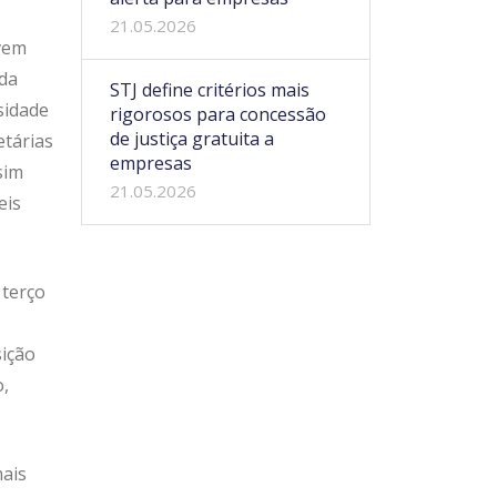
21.05.2026
evem
 da
STJ define critérios mais
sidade
rigorosos para concessão
de justiça gratuita a
etárias
empresas
sim
21.05.2026
eis
 terço
sição
o,
mais