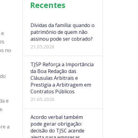
Recentes
Dívidas da família: quando o
patrimônio de quem não
 a
assinou pode ser cobrado?
es
21.05.2026
os no
TJSP Reforça a Importância
da Boa Redação das
 do
Cláusulas Arbitrais e
Prestigia a Arbitragem em
Contratos Públicos
21.05.2026
da e
em
Acordo verbal também
pode gerar obrigação:
re a
decisão do TJSC acende
alerta para empresas