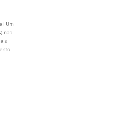
,
al. Um
s) não
ais
mento