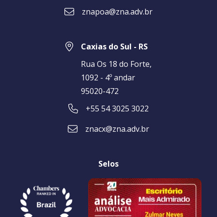
znapoa@zna.adv.br
Caxias do Sul - RS
Rua Os 18 do Forte,
1092 - 4º andar
95020-472
+55 54 3025 3022
znacx@zna.adv.br
Selos