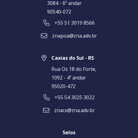
3084 - 6º andar
90540-072
+55 51 3019 8566
znapoa@zna.adv.br
Caxias do Sul - RS
Rua Os 18 do Forte,
1092 - 4º andar
95020-472
+55 54 3025 3022
znacx@zna.adv.br
Selos