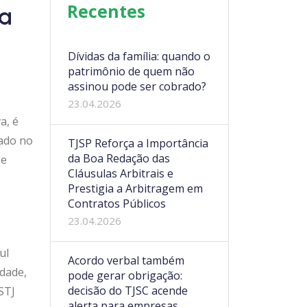
Recentes
a
Dívidas da família: quando o
patrimônio de quem não
assinou pode ser cobrado?
23.04.2026
a, é
mado no
TJSP Reforça a Importância
da Boa Redação das
 e
Cláusulas Arbitrais e
Prestigia a Arbitragem em
Contratos Públicos
e
23.04.2026
ul
Acordo verbal também
dade,
pode gerar obrigação:
decisão do TJSC acende
STJ
alerta para empresas