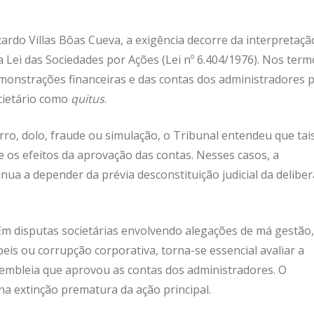
ardo Villas Bôas Cueva, a exigência decorre da interpretaçã
da Lei das Sociedades por Ações (Lei nº 6.404/1976). Nos ter
emonstrações financeiras e das contas dos administradores 
ocietário como
quitus
.
rro, dolo, fraude ou simulação, o Tribunal entendeu que tai
 os efeitos da aprovação das contas. Nesses casos, a
nua a depender da prévia desconstituição judicial da delibe
 Em disputas societárias envolvendo alegações de má gestão,
beis ou corrupção corporativa, torna-se essencial avaliar a
embleia que aprovou as contas dos administradores. O
a extinção prematura da ação principal.