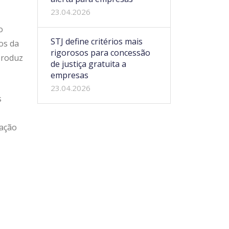
23.04.2026
o
STJ define critérios mais
mos da
rigorosos para concessão
produz
de justiça gratuita a
empresas
23.04.2026
s
ração