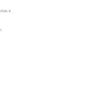
stas e
m