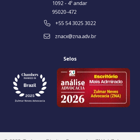
1092 - 4º andar
95020-472
+55 54 3025 3022
znacx@zna.adv.br
Selos